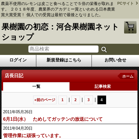
農薬不使用のレモンは皮ごと食べることで５倍の栄養が取れま
PCサイト
す。 ２０１８年度、農業界のアカデミー賞といわれる日本農業
賞大賞受賞！ 個人での受賞は最初で最後となりました。
果樹園の初恋：河合果樹園ネット
ショップ
ログイン
新規登録はこちら
お問い合せ
店長日記
ホーム
一覧
記事検索
|
|
|
«
前のページ
1
2
3
4
2011年05月26日
6月1日(水） ためしてガッテンの放送について
2011年04月20日
管理作業に頑張っています。