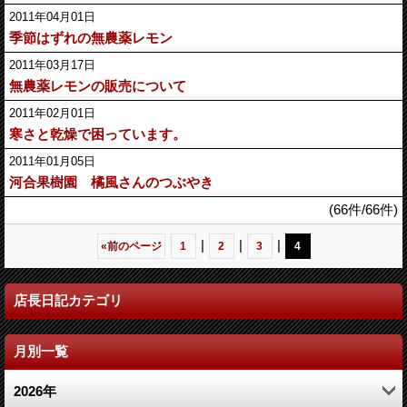
2011年04月01日
季節はずれの無農薬レモン
2011年03月17日
無農薬レモンの販売について
2011年02月01日
寒さと乾燥で困っています。
2011年01月05日
河合果樹園 橘風さんのつぶやき
(66件/66件)
|
|
|
«
前のページ
1
2
3
4
店長日記カテゴリ
月別一覧
2026年