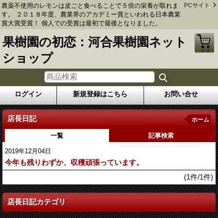
農薬不使用のレモンは皮ごと食べることで５倍の栄養が取れま
PCサイト
す。 ２０１８年度、農業界のアカデミー賞といわれる日本農業
賞大賞受賞！ 個人での受賞は最初で最後となりました。
果樹園の初恋：河合果樹園ネット
ショップ
ログイン
新規登録はこちら
お問い合せ
店長日記
ホーム
一覧
記事検索
2019年12月04日
今年も残りわずか、収穫頑張っています。
(1件/1件)
店長日記カテゴリ