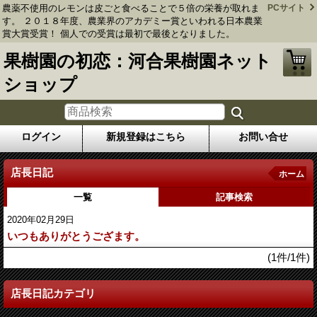
農薬不使用のレモンは皮ごと食べることで５倍の栄養が取れま
PCサイト
す。 ２０１８年度、農業界のアカデミー賞といわれる日本農業
賞大賞受賞！ 個人での受賞は最初で最後となりました。
果樹園の初恋：河合果樹園ネット
ショップ
ログイン
新規登録はこちら
お問い合せ
店長日記
ホーム
一覧
記事検索
2020年02月29日
いつもありがとうござます。
(1件/1件)
店長日記カテゴリ