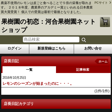
農薬不使用のレモンは皮ごと食べることで５倍の栄養が取れま
PCサイト
す。 ２０１８年度、農業界のアカデミー賞といわれる日本農業
賞大賞受賞！ 個人での受賞は最初で最後となりました。
果樹園の初恋：河合果樹園ネット
ショップ
ログイン
新規登録はこちら
お問い合せ
店長日記
ホーム
一覧
記事検索
2016年10月25日
レモンのシーズンが始まったのに・・・。
(1件/1件)
店長日記カテゴリ