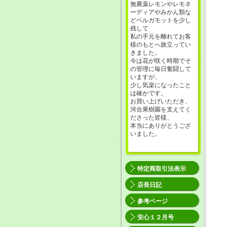
無農薬レモンやレモネ
ーディアやみかん類な
どベルガモットを少し
残して
私の手元を離れてお客
様のもとへ旅立ってい
きました。
今は花が咲く時期でそ
の管理に毎日奮闘して
いますが、
少し気楽になったこと
は確かです。
お買い上げいただき、
河合果樹園を支えてく
ださった皆様、
本当にありがとうござ
いました。
特定商取引法表示
店長日記
参考ページ
安心１２月号