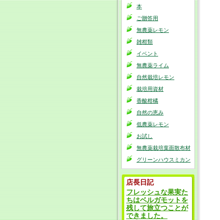
本
ご贈答用
無農薬レモン
雑柑類
イベント
無農薬ライム
自然栽培レモン
栽培用資材
香酸柑橘
自然の恵み
低農薬レモン
お試し
無農薬栽培葉面散布材
グリーンハウスミカン
店長日記
フレッシュな果実た
ちはベルガモットを
残して旅立つことが
できました。