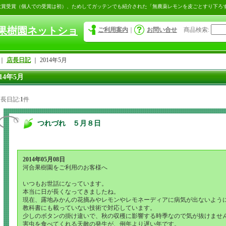
大賞受賞（個人での受賞は初）、ためしてガッテンでも紹介された「無農薬レモンを皮ごとすり下ろ
果樹園ネットショ
ご利用案内
｜
お問い合せ
商品検索
:
｜
店長日記
｜
2014年5月
014年5月
長日記:
1
件
つれづれ ５月８日
2014年05月08日
河合果樹園をご利用のお客様へ
いつもお世話になっています。
本当に日が長くなってきましたね。
現在、露地みかんの花摘みやレモンやレモネーディアに病気が出ないよう
教科書にも載っていない技術で対応しています。
少しのボタンの掛け違いで、秋の収穫に影響する時季なので気が抜けませ
害虫を食べてくれる天敵の発生が、例年より遅い年です。