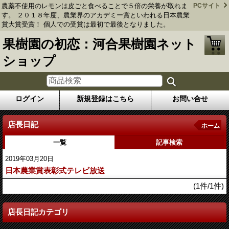
農薬不使用のレモンは皮ごと食べることで５倍の栄養が取れま
PCサイト
す。 ２０１８年度、農業界のアカデミー賞といわれる日本農業
賞大賞受賞！ 個人での受賞は最初で最後となりました。
果樹園の初恋：河合果樹園ネット
ショップ
ログイン
新規登録はこちら
お問い合せ
店長日記
ホーム
一覧
記事検索
2019年03月20日
日本農業賞表彰式テレビ放送
(1件/1件)
店長日記カテゴリ