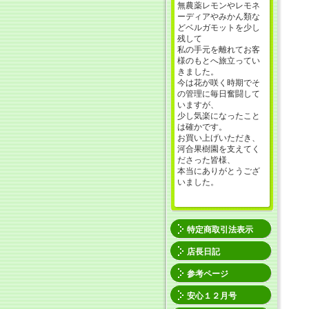
無農薬レモンやレモネ
ーディアやみかん類な
どベルガモットを少し
残して
私の手元を離れてお客
様のもとへ旅立ってい
きました。
今は花が咲く時期でそ
の管理に毎日奮闘して
いますが、
少し気楽になったこと
は確かです。
お買い上げいただき、
河合果樹園を支えてく
ださった皆様、
本当にありがとうござ
いました。
特定商取引法表示
店長日記
参考ページ
安心１２月号