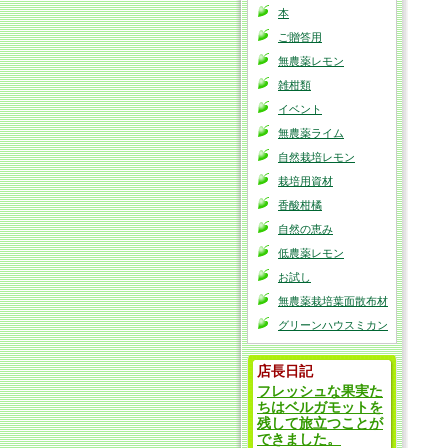
本
ご贈答用
無農薬レモン
雑柑類
イベント
無農薬ライム
自然栽培レモン
栽培用資材
香酸柑橘
自然の恵み
低農薬レモン
お試し
無農薬栽培葉面散布材
グリーンハウスミカン
店長日記
フレッシュな果実た
ちはベルガモットを
残して旅立つことが
できました。