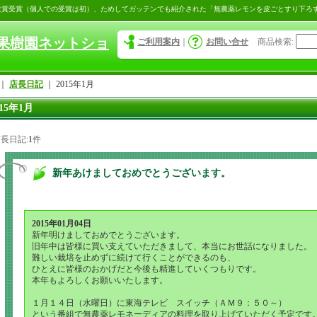
大賞受賞（個人での受賞は初）、ためしてガッテンでも紹介された「無農薬レモンを皮ごとすり下ろ
果樹園ネットショ
ご利用案内
｜
お問い合せ
商品検索
:
｜
店長日記
｜
2015年1月
015年1月
長日記:
1
件
新年あけましておめでとうございます。
2015年01月04日
新年明けましておめでとうございます。
旧年中は皆様に買い支えていただきまして、本当にお世話になりました。
難しい栽培を止めずに続けて行くことができるのも、
ひとえに皆様のおかげだと今後も精進していくつもりです。
本年もよろしくお願いいたします。
１月１４日（水曜日）に東海テレビ スイッチ（ＡＭ９：５０～）
という番組で無農薬レモネーディアの料理を取り上げていただく予定です