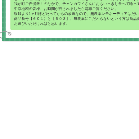
我が町ご自慢飯！のなかで、チャンカワイさんにおもいっきり食べて唸っ
中京地域の皆様、お時間が許されましたら是非ご覧ください。
収録より1ヶ月ほどたってからの放送なので、無農薬レモネーディアはだ
商品番号【６０１】と【６０３】、無農薬にこだわらないという方は商品
お選びいただければと思います。