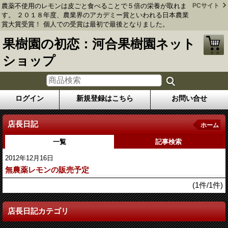
農薬不使用のレモンは皮ごと食べることで５倍の栄養が取れま
PCサイト
す。 ２０１８年度、農業界のアカデミー賞といわれる日本農業
賞大賞受賞！ 個人での受賞は最初で最後となりました。
果樹園の初恋：河合果樹園ネット
ショップ
ログイン
新規登録はこちら
お問い合せ
店長日記
ホーム
一覧
記事検索
2012年12月16日
無農薬レモンの販売予定
(1件/1件)
店長日記カテゴリ