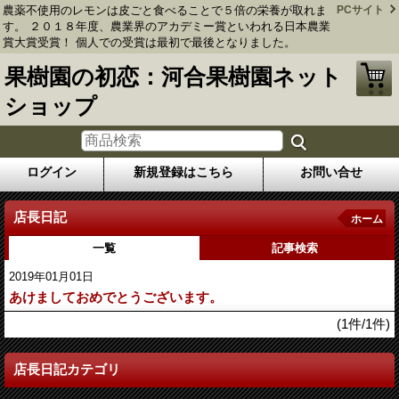
農薬不使用のレモンは皮ごと食べることで５倍の栄養が取れま
PCサイト
す。 ２０１８年度、農業界のアカデミー賞といわれる日本農業
賞大賞受賞！ 個人での受賞は最初で最後となりました。
果樹園の初恋：河合果樹園ネット
ショップ
ログイン
新規登録はこちら
お問い合せ
店長日記
ホーム
一覧
記事検索
2019年01月01日
あけましておめでとうございます。
(1件/1件)
店長日記カテゴリ