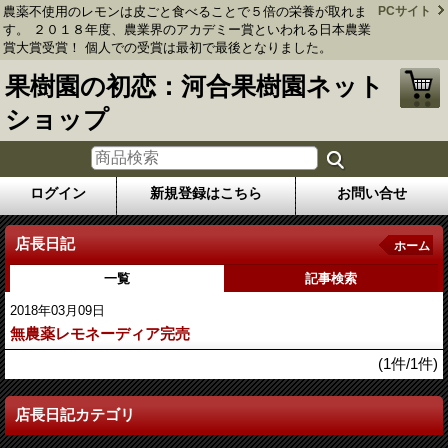
農薬不使用のレモンは皮ごと食べることで５倍の栄養が取れま
PCサイト
す。 ２０１８年度、農業界のアカデミー賞といわれる日本農業
賞大賞受賞！ 個人での受賞は最初で最後となりました。
果樹園の初恋：河合果樹園ネット
ショップ
ログイン
新規登録はこちら
お問い合せ
店長日記
ホーム
一覧
記事検索
2018年03月09日
無農薬レモネーディア完売
(1件/1件)
店長日記カテゴリ