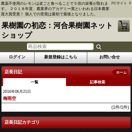
農薬不使用のレモンは皮ごと食べることで５倍の栄養が取れま
PCサイト
す。 ２０１８年度、農業界のアカデミー賞といわれる日本農業
賞大賞受賞！ 個人での受賞は最初で最後となりました。
果樹園の初恋：河合果樹園ネット
ショップ
ログイン
新規登録はこちら
お問い合せ
店長日記
ホーム
一覧
記事検索
2016年06月21日
梅雨空
(1件/1件)
店長日記カテゴリ