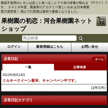
農薬不使用のレモンは皮ごと食べることで５倍の栄養が取れま
PCサイト
す。 ２０１８年度、農業界のアカデミー賞といわれる日本農業
賞大賞受賞！ 個人での受賞は最初で最後となりました。
果樹園の初恋：河合果樹園ネット
ショップ
ログイン
新規登録はこちら
お問い合せ
店長日記
ホーム
一覧
記事検索
2012年09月14日
ミルキークイーン新米、キャンペーン中です。
(1件/1件)
店長日記カテゴリ