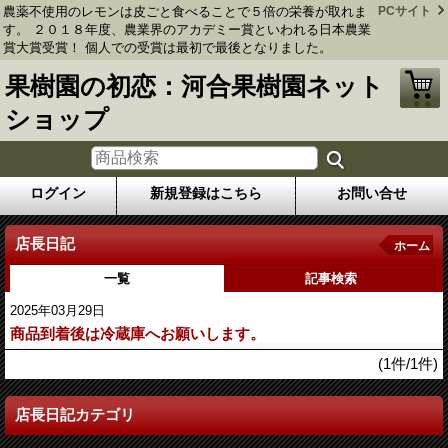
農薬不使用のレモンは皮ごと食べることで５倍の栄養が取れま
PCサイト
す。 ２０１８年度、農業界のアカデミー賞といわれる日本農業
賞大賞受賞！ 個人での受賞は最初で最後となりました。
果樹園の初恋：河合果樹園ネット
ショップ
ログイン
新規登録はこちら
お問い合せ
店長日記
ホーム
一覧
記事検索
2025年03月29日
商品到着後は冷蔵庫へお願いします。
(1件/1件)
店長日記カテゴリ