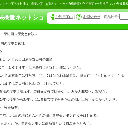
ごとすり下ろす料理は、栄養の面でも驚き！もちろん有機農薬や化学農薬を一切使用しない無農薬
果樹園ネットショ
ご利用案内
｜
お問い合せ
商品検索
:
｜
果樹園～歴史と伝説～
樹園の歴史＆伝説
ツ
時代、河合家は田原藩野田村の組頭
二年（１６７４年）江戸幕府に直訴した罪により追放、
の河合清右衛門は打ち首 詳しくはひるわ山騒動記 鬮目作司（くじめさくじ）著
の代までは野田村におよばれに行っていた。
豊橋の歴史に漏れず、曾祖父が蚕で財をなし、みかん栽培へと繋がる。
年代後半から
年代には豊橋市で早生みかんの畑が三枚しかなかったとき、
20
30
の一枚を所有。
年前、
代目の現代表の河合浩樹が無農薬レモン作りをはじめる。
5
敗もあったが、無農薬レモンに高品質という概念をもたらす。