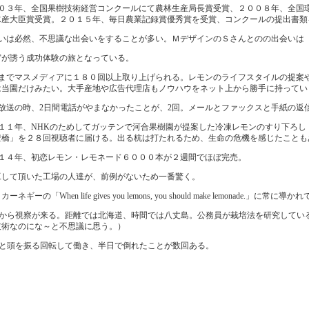
０３年、全国果樹技術経営コンクールにて農林生産局長賞受賞、２００８年、全国
水産大臣賞受賞。２０１５年、毎日農業記録賞優秀賞を受賞、コンクールの提出書類
いは必然、不思議な出会いをすることが多い。ＭデザインのＳさんとのの出会いは
宮が誘う成功体験の旅となっている。
までマスメディアに１８０回以上取り上げられる。レモンのライフスタイルの提案
は当園だけみたい。大手産地や広告代理店もノウハウをネット上から勝手に持ってい
放送の時、
日間電話がやまなかったことが、
回。メールとファックスと手紙の返
2
2
１１年、
のためしてガッテンで河合果樹園が提案した冷凍レモンのすり下ろし
NHK
豊橋」を２８回視聴者に届ける。出る杭は打たれるため、生命の危機を感じたことも
１４年、初恋レモン・レモネード６０００本が２週間でほぼ完売。
工して頂いた工場の人達が、前例がないため一番驚く。
・カーネギーの「
」に常に導かれ
When life gives you lemons, you should make lemonade.
から視察が来る。距離では北海道、時間では八丈島。公務員が栽培法を研究してい
技術なのにな～と不思議に思う。）
と頭を振る回転して働き、半日で倒れたことが数回ある。