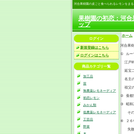
河合果樹園の皮ごと食べられるレモンをまる
果樹園の初恋：河合
ップ
ホーム
ログイン
河合果
新規登録はこちら
ルー
①
ログインはこちら
江戸
商品カテゴリ一覧
延宝
加工品
名主
苗
祖父
無農薬レモネーディア
蚕都
②
初恋レモン
昭和
③
みかん類
そ
低農薬レモネーディア
工芸品
２６
④
野菜
失
本