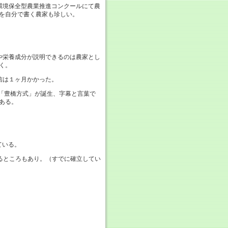
環境保全型農業推進コンクールにて農
を自分で書く農家も珍しい。
や栄養成分が説明できるのは農家とし
く。
信は１ヶ月かかった。
「豊橋方式」が誕生、字幕と言葉で
ある。
ている。
るところもあり。（すでに確立してい