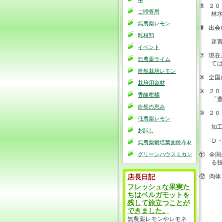
２０
⑤
ご贈答用
林
無農薬レモン
出会
⑥
雑柑類
迷
イベント
現在
⑦
無農薬ライム
て
自然栽培レモン
全国
⑧
栽培用資材
２０
⑨
香酸柑橘
「
自然の恵み
２０
⑩
低農薬レモン
加
お試し
Ｄ
無農薬栽培葉面散布材
全国
グリーンハウスミカン
⑪
る
肉体
⑫
店長日記
フレッシュな果実た
ちはベルガモットを
残して旅立つことが
できました。
無農薬レモンやレモネ