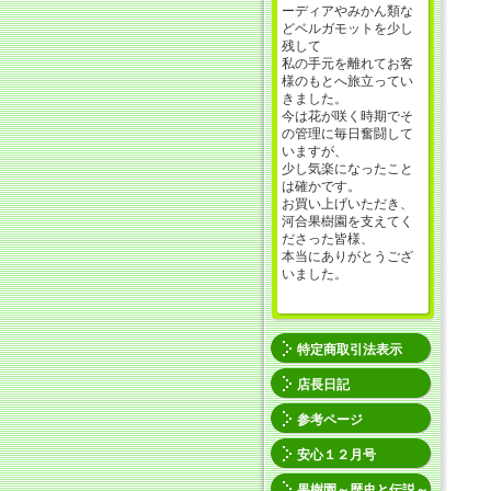
ーディアやみかん類な
どベルガモットを少し
残して
私の手元を離れてお客
様のもとへ旅立ってい
きました。
今は花が咲く時期でそ
の管理に毎日奮闘して
いますが、
少し気楽になったこと
は確かです。
お買い上げいただき、
河合果樹園を支えてく
ださった皆様、
本当にありがとうござ
いました。
特定商取引法表示
店長日記
参考ページ
安心１２月号
果樹園～歴史と伝説～