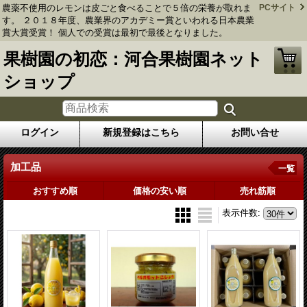
農薬不使用のレモンは皮ごと食べることで５倍の栄養が取れま
PCサイト
す。 ２０１８年度、農業界のアカデミー賞といわれる日本農業
賞大賞受賞！ 個人での受賞は最初で最後となりました。
果樹園の初恋：河合果樹園ネット
ショップ
ログイン
新規登録はこちら
お問い合せ
加工品
一覧
おすすめ順
価格の安い順
売れ筋順
表示件数
: