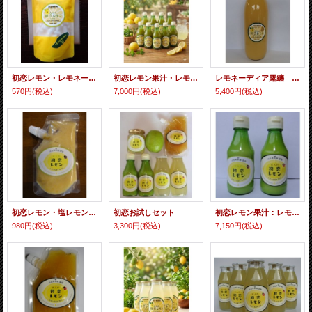
初恋レモン・レモネーム（飴）
初恋レモン果汁・レモネーディア：１０本セット
レモネーディア露纏 睦月の雫 1リットル
570円
(税込)
7,000円
(税込)
5,400円
(税込)
初恋レモン・塩レモンペースト
初恋お試しセット
初恋レモン果汁：レモン×レモネーディア：各５本セット
980円
(税込)
3,300円
(税込)
7,150円
(税込)