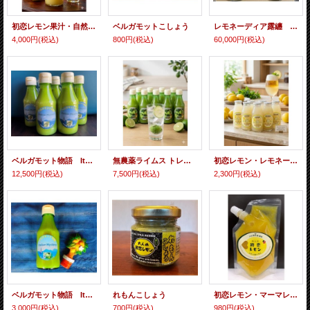
初恋レモン果汁・自然栽培レモン 涼光果 720ml
ベルガモットこしょう
レモネーディア露纏 睦月の雫 1リットル✕12本セット
4,000円
(税込)
800円
(税込)
60,000円
(税込)
ベルガモット物語 Italian Mystery ５本セット
無農薬ライムス トレート果汁 10本セット
初恋レモン・レモネード：７本セット
12,500円
(税込)
7,500円
(税込)
2,300円
(税込)
ベルガモット物語 Italian Mystery
れもんこしょう
初恋レモン・マーマレード露纏
3,000円
(税込)
700円
(税込)
980円
(税込)