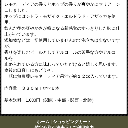
レモネーディアの香りとホップの香りが爽やかにマリアージ
ュしました。
ホップにはシトラ・モザイク・エルドラド・アザッカを使
用。
飲んだ後の爽やかさが癖になる新感覚のすっきりした味に仕
上がっています。
添加物などは一切使用していませんので泡立ちは少ないです
が、
香りを楽しむビールとしてアルコールの苦手な方やアルコー
ルを
止められている方に味わっていただけると嬉しく思います。
食後の口直しにもどうぞ。
一瓶に無農薬レモネーディア果汁が約１２cc入っています。
内容量 ３３０ｍｌ/本×６本
基本送料 1,080円（関東・中部・関西・北陸）
ホーム
|
ショッピングカート
特定商取引法表示
|
ご利用案内