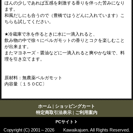
ほんの少しであれば五感を刺激する香りを伴った苦みになり
ます。
和風だしにも合うので（豊橋ではうどんに入れています）こ
ちらも試してください。
★冷蔵庫で氷を作るときに水に一滴入れると、
飲み物の中で徐々にベルガモットの香りとコクを楽しむこと
が出来ます。
またマヨネーズ・醤油などに一滴入れると爽やかな味で、料
理を引き立てます。
原材料：無農薬ベルガモット
内容量〔１５０CC〕
ホーム
|
ショッピングカート
特定商取引法表示
|
ご利用案内
PCサイト
Copyright (C) 2001～2026 Kawaikajuen. All Rights Reserved.