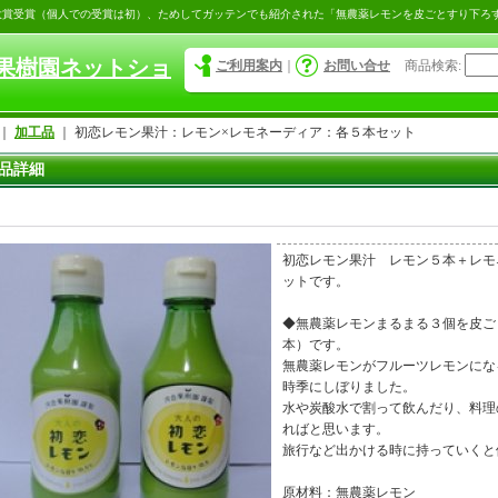
大賞受賞（個人での受賞は初）、ためしてガッテンでも紹介された「無農薬レモンを皮ごとすり下ろ
果樹園ネットショ
ご利用案内
｜
お問い合せ
商品検索
:
｜
加工品
｜
初恋レモン果汁：レモン×レモネーディア：各５本セット
品詳細
初恋レモン果汁 レモン５本＋レモ
ットです。
◆無農薬レモンまるまる３個を皮ご
本）です。
無農薬レモンがフルーツレモンにな
時季にしぼりました。
水や炭酸水で割って飲んだり、料理
ればと思います。
旅行など出かける時に持っていくと
原材料：無農薬レモン