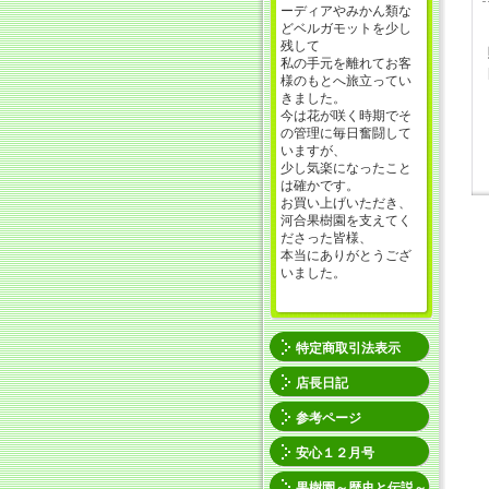
ーディアやみかん類な
どベルガモットを少し
残して
私の手元を離れてお客
様のもとへ旅立ってい
きました。
今は花が咲く時期でそ
の管理に毎日奮闘して
いますが、
少し気楽になったこと
は確かです。
お買い上げいただき、
河合果樹園を支えてく
ださった皆様、
本当にありがとうござ
いました。
特定商取引法表示
店長日記
参考ページ
安心１２月号
果樹園～歴史と伝説～