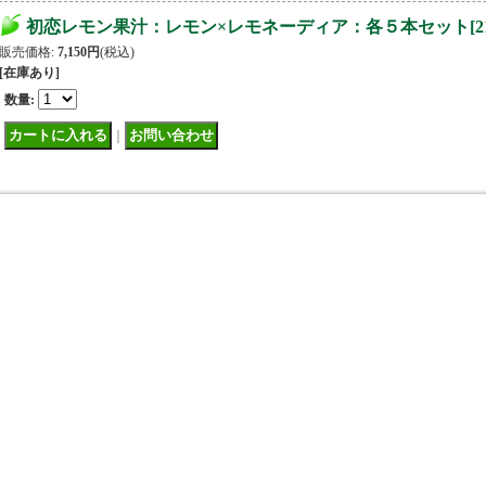
初恋レモン果汁：レモン×レモネーディア：各５本セット
[
2
販売価格
:
7,150円
(税込)
[在庫あり]
数量
:
｜