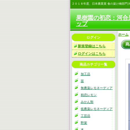
２０１８年度、日本農業賞 食の架け橋部門
果樹園の初恋：河合
ップ
ホーム
ログイン
商
新規登録はこちら
ログインはこちら
商品カテゴリ一覧
加工品
苗
無農薬レモネーディア
初恋レモン
みかん類
低農薬レモネーディア
工芸品
野菜
本