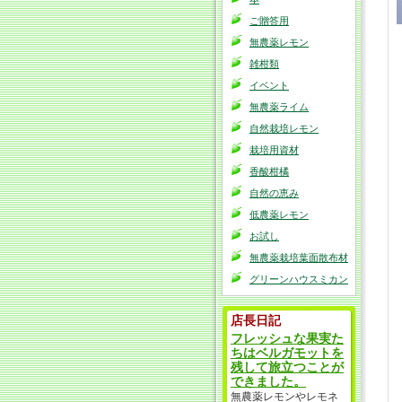
ご贈答用
無農薬レモン
雑柑類
イベント
無農薬ライム
自然栽培レモン
栽培用資材
香酸柑橘
自然の恵み
低農薬レモン
お試し
無農薬栽培葉面散布材
グリーンハウスミカン
店長日記
フレッシュな果実た
ちはベルガモットを
残して旅立つことが
できました。
無農薬レモンやレモネ