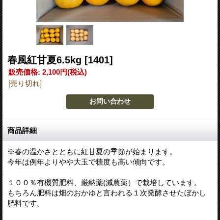
春風紅甘夏6.5kg
[1401]
販売価格
:
2,100円
(税込)
[売り切れ]
商品詳細
※春の温かさとともに紅甘夏の季節が始まります。
今年は例年よりやや大玉で糖度も高い傾向です。
１００％有機質肥料、厳納薬(減農薬）で栽培しています。
もちろん肥料は畑のおかゆと言われる１次発酵させたぼかし
肥料です。