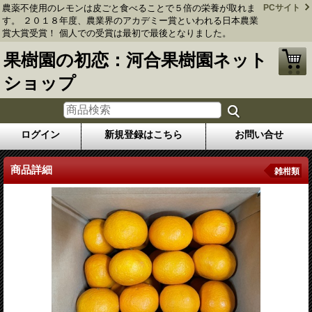
農薬不使用のレモンは皮ごと食べることで５倍の栄養が取れま
PCサイト
す。 ２０１８年度、農業界のアカデミー賞といわれる日本農業
賞大賞受賞！ 個人での受賞は最初で最後となりました。
果樹園の初恋：河合果樹園ネット
ショップ
ログイン
新規登録はこちら
お問い合せ
商品詳細
雑柑類