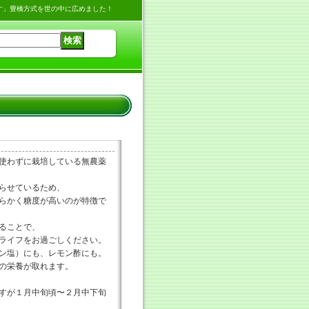
す」豊橋方式を世の中に広めました！
使わずに栽培している無農薬
らせているため、
らかく糖度が高いのが特徴で
ることで、
ライフをお過ごしください。
ン塩）にも、レモン酢にも。
の栄養が取れます。
すが１月中旬頃〜２月中下旬