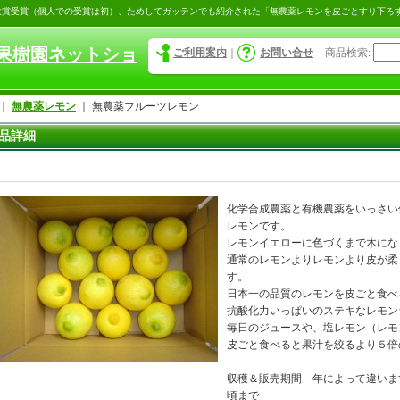
大賞受賞（個人での受賞は初）、ためしてガッテンでも紹介された「無農薬レモンを皮ごとすり下ろ
果樹園ネットショ
ご利用案内
｜
お問い合せ
商品検索
:
｜
無農薬レモン
｜
無農薬フルーツレモン
品詳細
化学合成農薬と有機農薬をいっさい
レモンです。
レモンイエローに色づくまで木にな
通常のレモンよりレモンより皮が柔
す。
日本一の品質のレモンを皮ごと食べ
抗酸化力いっぱいのステキなレモン
毎日のジュースや、塩レモン（レモ
皮ごと食べると果汁を絞るより５倍
収穫＆販売期間 年によって違いま
頃まで