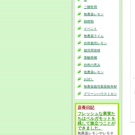
ご贈答用
無農薬レモン
雑柑類
イベント
無農薬ライム
自然栽培レモン
栽培用資材
香酸柑橘
自然の恵み
低農薬レモン
お試し
無農薬栽培葉面散布材
グリーンハウスミカン
店長日記
フレッシュな果実た
ちはベルガモットを
残して旅立つことが
できました。
無農薬レモンやレモネ