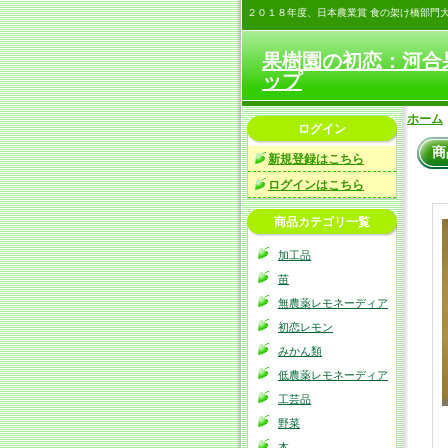
２０１８年度、日本農業賞 食の架け橋部門
果樹園の初恋：河合
ップ
ホーム
ログイン
商
新規登録はこちら
ログインはこちら
商品カテゴリ一覧
加工品
苗
無農薬レモネーディア
初恋レモン
みかん類
低農薬レモネーディア
工芸品
野菜
本