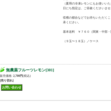
（夏用の冷凍レモンにもお使いいた
日にち指定は、ご容赦くださいませ
収穫の都合などでお待ちいただくこ
承ください。
基本送料 ￥７６０（関東・中部・
（９玉〜１８玉）／ケース
無農薬フルーツレモン
[
301
]
販売価格
:
2,700円
(税込)
[売り切れ]