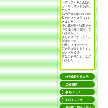
ーディアやみかん類な
どベルガモットを少し
残して
私の手元を離れてお客
様のもとへ旅立ってい
きました。
今は花が咲く時期でそ
の管理に毎日奮闘して
いますが、
少し気楽になったこと
は確かです。
お買い上げいただき、
河合果樹園を支えてく
ださった皆様、
本当にありがとうござ
いました。
特定商取引法表示
店長日記
参考ページ
安心１２月号
果樹園～歴史と伝説～