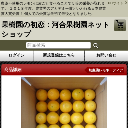
農薬不使用のレモンは皮ごと食べることで５倍の栄養が取れま
PCサイト
す。 ２０１８年度、農業界のアカデミー賞といわれる日本農業
賞大賞受賞！ 個人での受賞は最初で最後となりました。
果樹園の初恋：河合果樹園ネット
ショップ
ログイン
新規登録はこちら
お問い合せ
商品詳細
無農薬レモネーディア