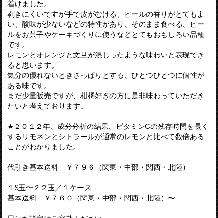
着けました。
剥きにくいですが手で皮がむける、ピールの香りがとてもよ
い、酸味が少ないなどの特性があり、そのまま食べる、ピー
ルをお菓子やケーキづくりに使うなどとてもおもしろい品種
です。
レモンとオレンジと文旦が混じったような味わいと表現でき
ると思います。
気分の優れないときさっぱりとする、ひとつひとつに個性が
ある味です。
まだ少量販売ですが、柑橘好きの方に是非味わっていただき
たいと考えております。
★２０１２年、成分分析の結果、ビタミンCの残存時間を長く
するリモネンとシトラールが通常のレモンと比べて数倍ある
ことがわかりました。
代引き基本送料 ￥７９６（関東・中部・関西・北陸）
１9玉〜２２玉／１ケース
基本送料 ￥７６０（関東・中部・関西・北陸）〜