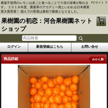
農薬不使用のレモンは皮ごと食べることで５倍の栄養が取れま
PCサイト
す。 ２０１８年度、農業界のアカデミー賞といわれる日本農業
賞大賞受賞！ 個人での受賞は最初で最後となりました。
果樹園の初恋：河合果樹園ネット
ショップ
ログイン
新規登録はこちら
お問い合せ
商品詳細
みかん類