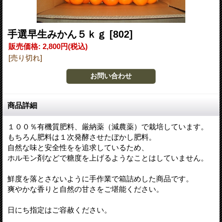
手選早生みかん５ｋｇ
[802]
販売価格
:
2,800円
(税込)
[売り切れ]
商品詳細
１００％有機質肥料、厳納薬（減農薬）で栽培しています。
もちろん肥料は１次発酵させたぼかし肥料。
自然な味と安全性をを追求しているため、
ホルモン剤などで糖度を上げるようなことはしていません。
鮮度を落とさないように手作業で箱詰めした商品です。
爽やかな香りと自然の甘さをご堪能ください。
日にち指定はご容赦ください。