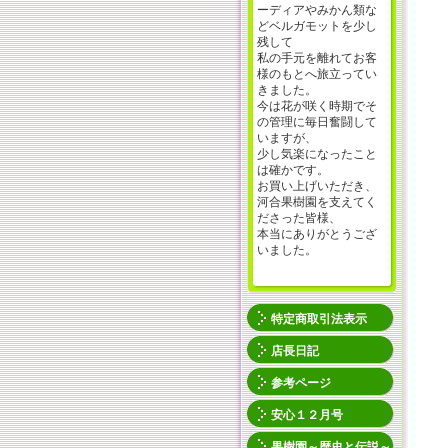
ーディアやみかん類な
どベルガモットを少し
残して
私の手元を離れてお客
様のもとへ旅立ってい
きました。
今は花が咲く時期でそ
の管理に毎日奮闘して
いますが、
少し気楽になったこと
は確かです。
お買い上げいただき、
河合果樹園を支えてく
ださった皆様、
本当にありがとうござ
いました。
特定商取引法表示
店長日記
参考ページ
安心１２月号
果樹園～歴史と伝説～