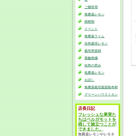
ご贈答用
無農薬レモン
雑柑類
イベント
無農薬ライム
自然栽培レモン
栽培用資材
香酸柑橘
自然の恵み
低農薬レモン
お試し
無農薬栽培葉面散布材
グリーンハウスミカン
店長日記
フレッシュな果実た
ちはベルガモットを
残して旅立つことが
できました。
無農薬レモンやレモネ