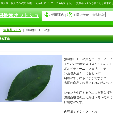
大賞受賞（個人での受賞は初）、ためしてガッテンでも紹介された「無農薬レモンを皮ごとすり下ろ
果樹園ネットショ
ご利用案内
｜
お問い合せ
商品検索
:
｜
無農薬レモン
｜
無農薬レモンの葉
品詳細
無農薬レモンの葉をハーブティーに
またパパラホテス（スペインのレモ
ポルペティーニ・フェリオ・ディ・
ン葉包み焼き）にもどうぞ。
料理の彩りにもいかがですか？
当園の商品をお買いあげの時のつい
レモンを生産するために重要な役割
無農薬栽培のため葉はレモンの木に
け橋なのです。
内容量：￥２４０／４枚