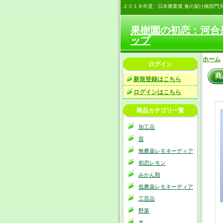
２０１８年度、日本農業賞 食の架け橋部門
果樹園の初恋：河合
ップ
ホーム
ログイン
商
新規登録はこちら
ログインはこちら
商品カテゴリ一覧
加工品
苗
無農薬レモネーディア
初恋レモン
みかん類
低農薬レモネーディア
工芸品
野菜
本