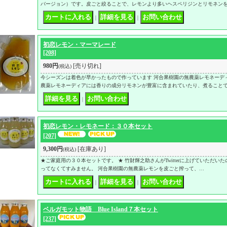
バージョン）です。皮ごと絞ることで、レモンより多いヘスペリジンとリモネン
｜
｜
初恋レモン・マーマレード
[208]
980円
[売り切れ]
(税込)
今シーズンは着色が早かったもので作っています 河合果樹園の無農薬レモネーデ
農薬レモネーディアには香りの成分リモネンが豊富に含まれていたり、煮ること
｜
初恋レモン・レモネード：３０本セット
[207]
9,300円
[在庫あり]
(税込)
★ご家庭用の３０本セットです。 ★ 竹財輝之助さんがTwitterに上げていただい
ってなくてすみません。 河合果樹園の無農薬レモンを皮ごと搾って、…
｜
｜
ベルガモット物語 Blue Island７本セット
[237]