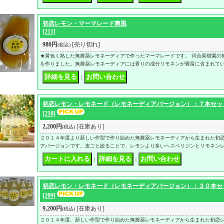
初恋レモン・マーマレード爽風
[211]
980円
[売り切れ]
(税込)
★黄色く熟した無農薬レモネーディアで作ったマーマレードです。 河合果樹園の
を作りました。無農薬レモネーディアには香りの成分リモネンが豊富に含まれて
｜
初恋レモン・レモネード（レモネーディアバージョン）：７本セッ
[210]
2,200円
[在庫あり]
(税込)
２０１４年度より新しい作型で作り始めた無農薬レモネーディアから生まれた初
アバージョンです。皮ごと絞ることで、レモンより多いヘスペリジンとリモネン
｜
｜
初恋レモン・レモネード（レモネーディアバージョン）：３０本セ
[209]
9,200円
[在庫あり]
(税込)
２０１４年度、新しい作型で作り始めた無農薬レモネーディアから生まれた初恋