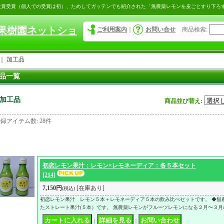
大賞受賞（個人での受賞は初）、ためしてガッテンでも紹介された「無農薬レモンを皮ごとすり下ろ
果樹園ネットショ
ご利用案内
｜
お問い合せ
商品検索
:
｜
加工品
品一覧
加工品
商品並び替え
:
登録アイテム数
:
28件
初恋レモン果汁：レモン×レモネーディア：各５本セット
[214]
7,150円
[在庫あり]
(税込)
初恋レモン果汁 レモン５本＋レモネーディア５本の飲み比べセットです。 ◆無
たストレート果汁(５本）です。 無農薬レモンがフルーツレモンになる２月〜３月
｜
｜