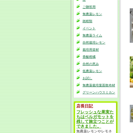
ご贈答用
無農薬レモン
雑柑類
イベント
無農薬ライム
自然栽培レモン
栽培用資材
香酸柑橘
自然の恵み
低農薬レモン
お試し
無農薬栽培葉面散布材
グリーンハウスミカン
店長日記
フレッシュな果実た
ちはベルガモットを
残して旅立つことが
できました。
無農薬レモンやレモネ