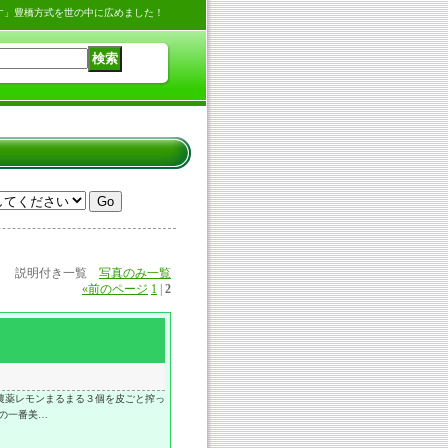
す」豊橋方式を世の中に広めました！
説明付き一覧
写真のみ一覧
«
前のページ
1
|
2
農薬レモンまるまる３個を皮ごと搾っ
の一番美…