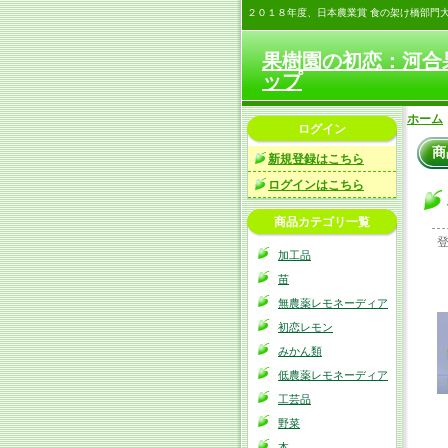
２０１８年度、日本農業賞 食の架け橋部門
果樹園の初恋：河合
ップ
ホーム
ログイン
商
新規登録はこちら
ログインはこちら
商品カテゴリ一覧
加工品
苗
無農薬レモネーディア
初恋レモン
みかん類
低農薬レモネーディア
工芸品
野菜
本