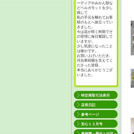
ーディアやみかん類な
どベルガモットを少し
残して
私の手元を離れてお客
様のもとへ旅立ってい
きました。
今は花が咲く時期でそ
の管理に毎日奮闘して
いますが、
少し気楽になったこと
は確かです。
お買い上げいただき、
河合果樹園を支えてく
ださった皆様、
本当にありがとうござ
いました。
特定商取引法表示
店長日記
参考ページ
安心１２月号
果樹園～歴史と伝説～