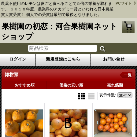
農薬不使用のレモンは皮ごと食べることで５倍の栄養が取れま
PCサイト
す。 ２０１８年度、農業界のアカデミー賞といわれる日本農業
賞大賞受賞！ 個人での受賞は最初で最後となりました。
果樹園の初恋：河合果樹園ネット
ショップ
ログイン
新規登録はこちら
お問い合せ
雑柑類
一覧
おすすめ順
価格の安い順
売れ筋順
表示件数
: