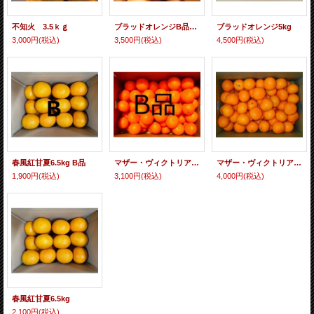
不知火 3.5ｋｇ
ブラッドオレンジB品 5kg
ブラッドオレンジ5kg
3,000円
(税込)
3,500円
(税込)
4,500円
(税込)
春風紅甘夏6.5kg B品
マザー・ヴィクトリア5kg （名誉の負傷：B品）
マザー・ヴィクトリア5kg
1,900円
(税込)
3,100円
(税込)
4,000円
(税込)
春風紅甘夏6.5kg
2,100円
(税込)