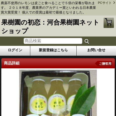
農薬不使用のレモンは皮ごと食べることで５倍の栄養が取れま
PCサイト
す。 ２０１８年度、農業界のアカデミー賞といわれる日本農業
賞大賞受賞！ 個人での受賞は最初で最後となりました。
果樹園の初恋：河合果樹園ネット
ショップ
ログイン
新規登録はこちら
お問い合せ
商品詳細
ご贈答用