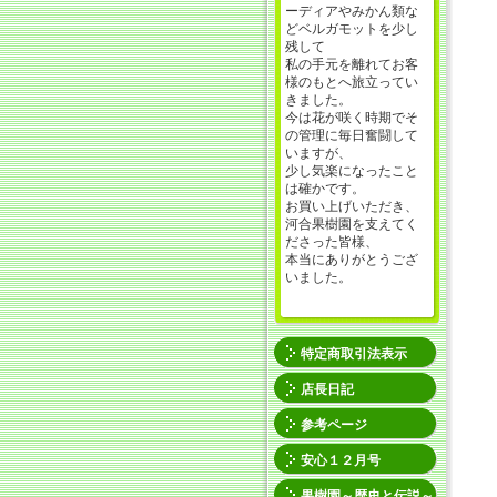
ーディアやみかん類な
どベルガモットを少し
残して
私の手元を離れてお客
様のもとへ旅立ってい
きました。
今は花が咲く時期でそ
の管理に毎日奮闘して
いますが、
少し気楽になったこと
は確かです。
お買い上げいただき、
河合果樹園を支えてく
ださった皆様、
本当にありがとうござ
いました。
特定商取引法表示
店長日記
参考ページ
安心１２月号
果樹園～歴史と伝説～