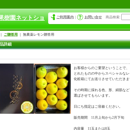
果樹園ネットショ
ご利用案内
｜
お問い合せ
商品検索
:
｜
ご贈答用
｜
無農薬レモン贈答用
品詳細
お客様からのご要望ということで、
とれたものの中からスペシャルなレ
化粧箱にてお送りさせていただきま
その時期に採れる色、形、絹肌など
選ばさせてもらいます。
日にち指定はご容赦ください。
販売期間 11月上旬から2月下旬
内容量 11玉または8玉