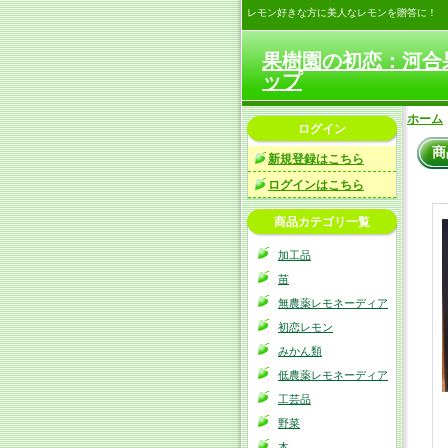
レモン好きな方に美人なレモンを贈答に！
果樹園の初恋：河合
ップ
ホーム
ログイン
商
新規登録はこちら
ログインはこちら
商品カテゴリ一覧
加工品
苗
無農薬レモネーディア
初恋レモン
みかん類
低農薬レモネーディア
工芸品
野菜
本