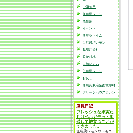
ご贈答用
無農薬レモン
雑柑類
イベント
無農薬ライム
自然栽培レモン
栽培用資材
香酸柑橘
自然の恵み
低農薬レモン
お試し
無農薬栽培葉面散布材
グリーンハウスミカン
店長日記
フレッシュな果実た
ちはベルガモットを
残して旅立つことが
できました。
無農薬レモンやレモネ