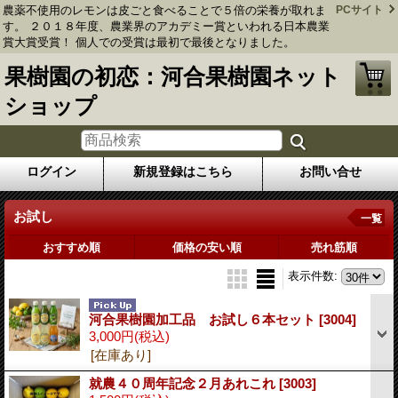
農薬不使用のレモンは皮ごと食べることで５倍の栄養が取れま
PCサイト
す。 ２０１８年度、農業界のアカデミー賞といわれる日本農業
賞大賞受賞！ 個人での受賞は最初で最後となりました。
果樹園の初恋：河合果樹園ネット
ショップ
ログイン
新規登録はこちら
お問い合せ
お試し
一覧
おすすめ順
価格の安い順
売れ筋順
表示件数
:
河合果樹園加工品 お試し６本セット
[3004]
3,000円
(税込)
[在庫あり]
就農４０周年記念２月あれこれ
[3003]