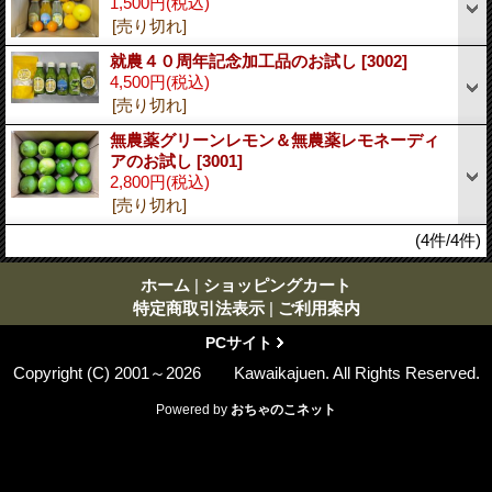
1,500円
(税込)
[売り切れ]
就農４０周年記念加工品のお試し
[3002]
4,500円
(税込)
[売り切れ]
無農薬グリーンレモン＆無農薬レモネーディ
アのお試し
[3001]
2,800円
(税込)
[売り切れ]
(4件/4件)
ホーム
|
ショッピングカート
特定商取引法表示
|
ご利用案内
PCサイト
Copyright (C) 2001～2026 Kawaikajuen. All Rights Reserved.
Powered by
おちゃのこネット