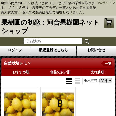
農薬不使用のレモンは皮ごと食べることで５倍の栄養が取れま
PCサイト
す。 ２０１８年度、農業界のアカデミー賞といわれる日本農業
賞大賞受賞！ 個人での受賞は最初で最後となりました。
果樹園の初恋：河合果樹園ネット
ショップ
ログイン
新規登録はこちら
お問い合せ
自然栽培レモン
一覧
おすすめ順
価格の安い順
売れ筋順
表示件数
: