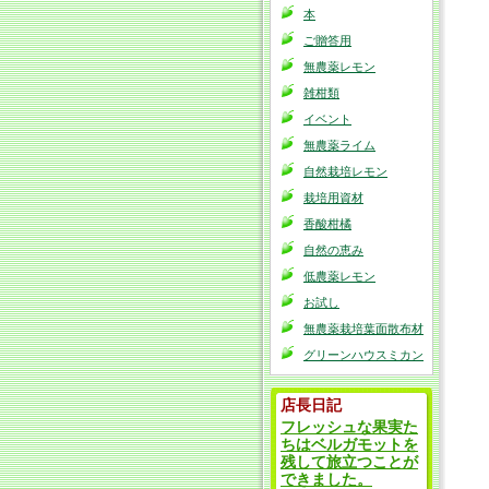
本
ご贈答用
無農薬レモン
雑柑類
イベント
無農薬ライム
自然栽培レモン
栽培用資材
香酸柑橘
自然の恵み
低農薬レモン
お試し
無農薬栽培葉面散布材
グリーンハウスミカン
店長日記
フレッシュな果実た
ちはベルガモットを
残して旅立つことが
できました。