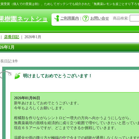
大賞受賞（個人での受賞は初）、ためしてガッテンでも紹介された「無農薬レモンを皮ごとすり下ろ
果樹園ネットショ
ご利用案内
｜
お問い合せ
商品検索
:
｜
店長日記
｜
2026年1月
026年1月
長日記:
1
件
明けましておめでとうございます！
2026年01月06日
新年あけましておめでとうございます。
今年もよろしくお願いします。
柑橘類を作りながらシントロピー増大の方向へ向かうようにしながら、
無農薬栽培の面積を経済的に成り立つ範囲で増やしていきたいと思ってい
現在６５アールですが、どこまでできるか挑戦していきます。
温暖化や雨の降り方が極端の中で今までの経験が通用しなくなっています