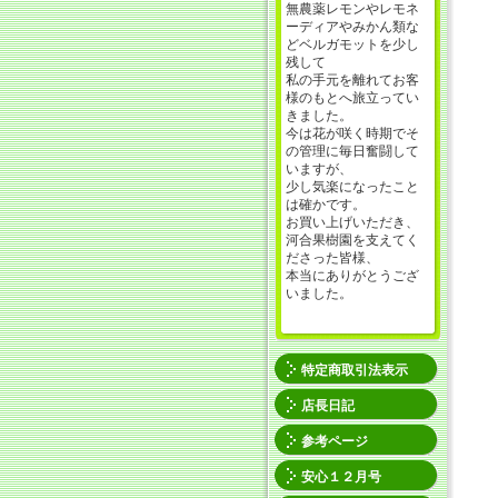
無農薬レモンやレモネ
ーディアやみかん類な
どベルガモットを少し
残して
私の手元を離れてお客
様のもとへ旅立ってい
きました。
今は花が咲く時期でそ
の管理に毎日奮闘して
いますが、
少し気楽になったこと
は確かです。
お買い上げいただき、
河合果樹園を支えてく
ださった皆様、
本当にありがとうござ
いました。
特定商取引法表示
店長日記
参考ページ
安心１２月号